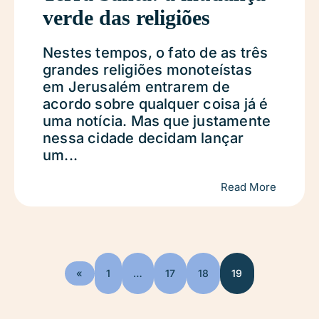
verde das religiões
Nestes tempos, o fato de as três
grandes religiões monoteístas
em Jerusalém entrarem de
acordo sobre qualquer coisa já é
uma notícia. Mas que justamente
nessa cidade decidam lançar
um...
Read More
«
1
…
17
18
19