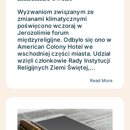
Wyzwaniom związanym ze
zmianami klimatycznymi
poświęcono wczoraj w
Jerozolimie forum
międzyreligijne. Odbyło się ono w
American Colony Hotel we
wschodniej części miasta. Udział
wzięli członkowie Rady Instytucji
Religijnych Ziemi Świętej,...
Read More