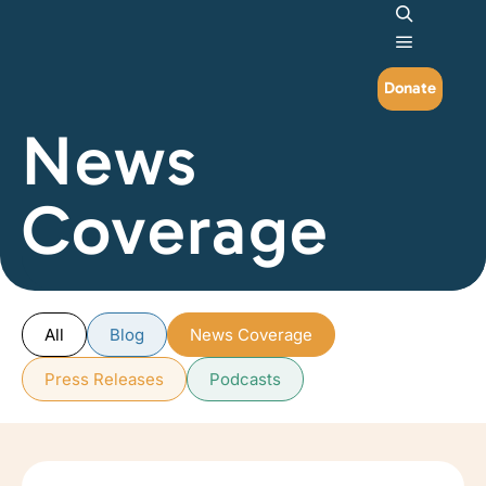
Search
Main me
Donate
News
Coverage
All
Blog
News Coverage
Press Releases
Podcasts